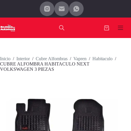
Saltar
al
contenido
Carro
de
compra
Inicio
/
Interior
/
Cubre Alfombras
/
Vapren
/
Habitaculo
/
CUBRE ALFOMBRA HABITACULO NEXT
VOLKSWAGEN 3 PIEZAS