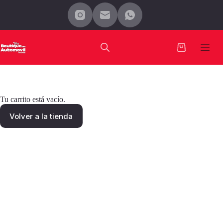
Saltar
al
contenido
Carro
de
compra
Tu carrito está vacío.
Volver a la tienda