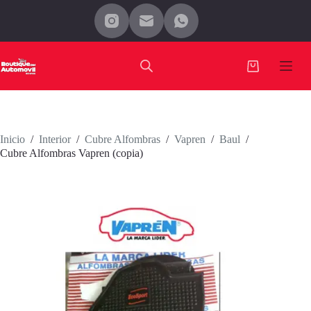
Saltar
al
contenido
Carro
de
compra
Inicio
/
Interior
/
Cubre Alfombras
/
Vapren
/
Baul
/
Cubre Alfombras Vapren (copia)