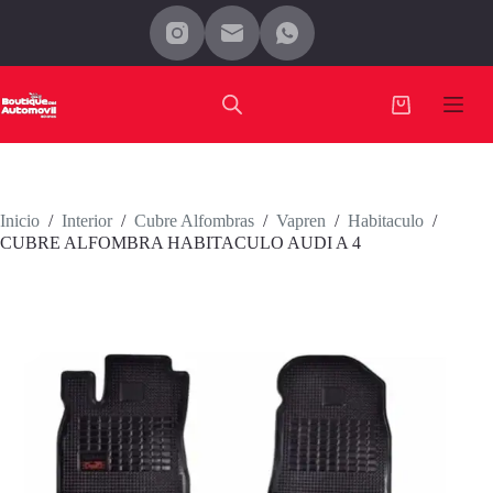
Saltar
al
contenido
Carro
de
compra
Inicio
/
Interior
/
Cubre Alfombras
/
Vapren
/
Habitaculo
/
CUBRE ALFOMBRA HABITACULO AUDI A 4