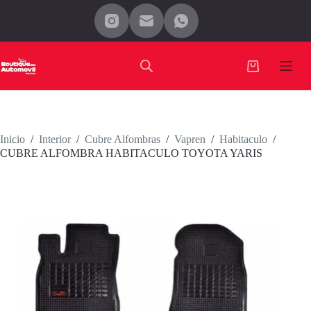
Saltar
al
contenido
Carro
de
compra
Inicio
/
Interior
/
Cubre Alfombras
/
Vapren
/
Habitaculo
/
CUBRE ALFOMBRA HABITACULO TOYOTA YARIS