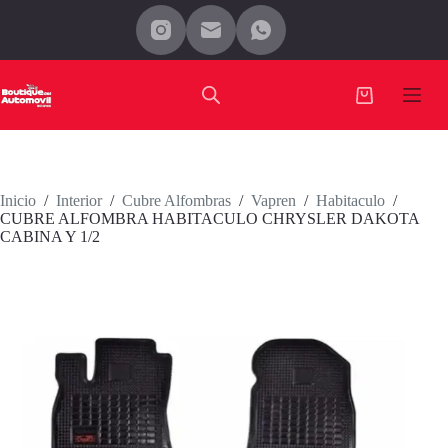
Saltar
al
contenido
Carro
de
compra
Inicio
/
Interior
/
Cubre Alfombras
/
Vapren
/
Habitaculo
/
CUBRE ALFOMBRA HABITACULO CHRYSLER DAKOTA
CABINA Y 1/2