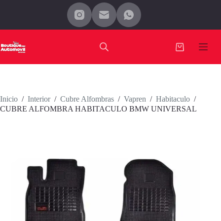
Saltar
al
contenido
Carro
de
compra
Inicio
/
Interior
/
Cubre Alfombras
/
Vapren
/
Habitaculo
/
CUBRE ALFOMBRA HABITACULO BMW UNIVERSAL