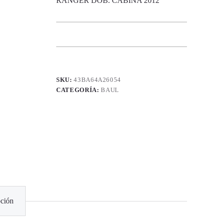
RANGER DOB. CABINA 2012
SKU:
43BA64A26054
CATEGORÍA:
BAUL
ción