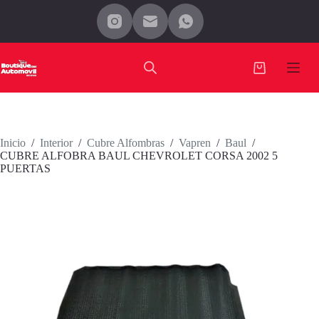
Saltar
al
contenido
Carro
de
compra
Inicio
/
Interior
/
Cubre Alfombras
/
Vapren
/
Baul
/
CUBRE ALFOBRA BAUL CHEVROLET CORSA 2002 5
PUERTAS