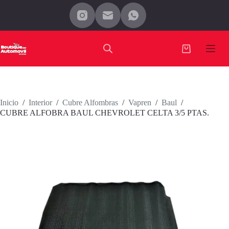
Saltar
al
contenido
Carro
de
compra
Inicio
/
Interior
/
Cubre Alfombras
/
Vapren
/
Baul
/
CUBRE ALFOBRA BAUL CHEVROLET CELTA 3/5 PTAS.