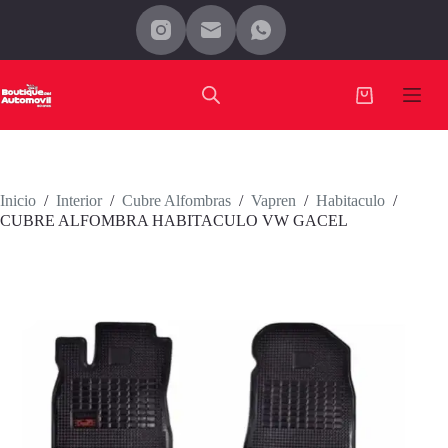
Saltar
al
contenido
Carro
de
compra
Inicio
/
Interior
/
Cubre Alfombras
/
Vapren
/
Habitaculo
/
CUBRE ALFOMBRA HABITACULO VW GACEL