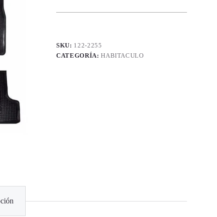
SKU:
122-2255
CATEGORÍA:
HABITACULO
ción