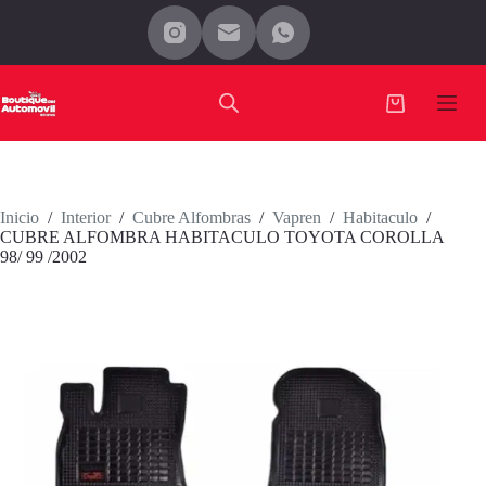
Saltar
al
contenido
Carro
de
compra
Inicio
/
Interior
/
Cubre Alfombras
/
Vapren
/
Habitaculo
/
CUBRE ALFOMBRA HABITACULO TOYOTA COROLLA
98/ 99 /2002