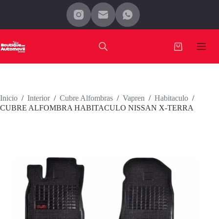
Saltar
al
contenido
Carro
de
compra
Inicio
/
Interior
/
Cubre Alfombras
/
Vapren
/
Habitaculo
/
CUBRE ALFOMBRA HABITACULO NISSAN X-TERRA