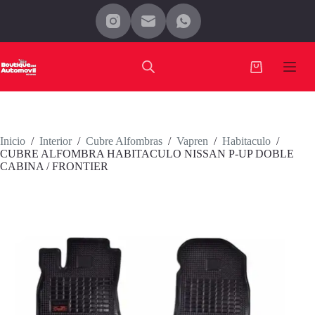
Saltar
al
contenido
Carro
de
compra
Inicio
/
Interior
/
Cubre Alfombras
/
Vapren
/
Habitaculo
/
CUBRE ALFOMBRA HABITACULO NISSAN P-UP DOBLE
CABINA / FRONTIER