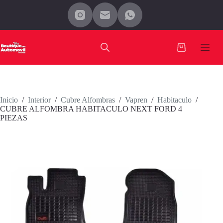
Saltar
al
contenido
Carro
de
compra
Inicio
/
Interior
/
Cubre Alfombras
/
Vapren
/
Habitaculo
/
CUBRE ALFOMBRA HABITACULO NEXT FORD 4
PIEZAS