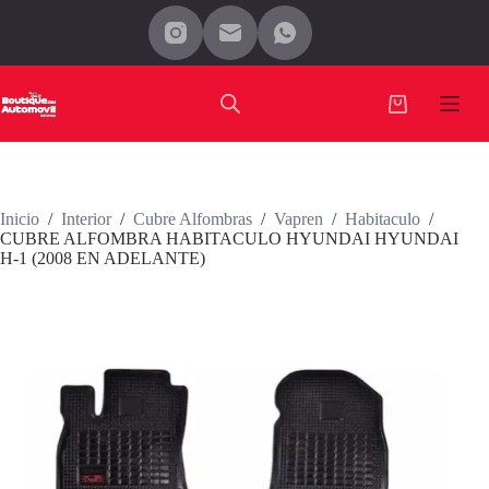
Saltar
al
contenido
Carro
de
compra
Inicio
/
Interior
/
Cubre Alfombras
/
Vapren
/
Habitaculo
/
CUBRE ALFOMBRA HABITACULO HYUNDAI HYUNDAI
H-1 (2008 EN ADELANTE)