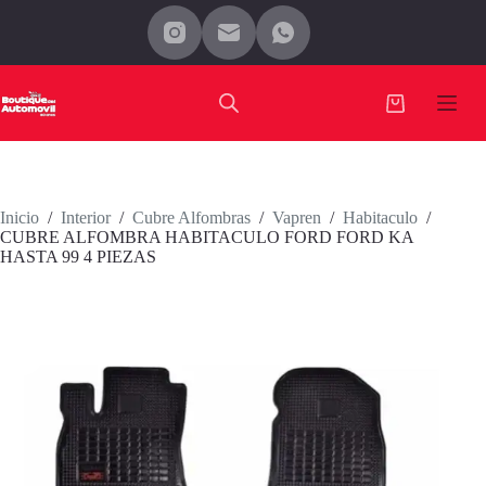
Saltar
al
contenido
Carro
de
compra
Inicio
/
Interior
/
Cubre Alfombras
/
Vapren
/
Habitaculo
/
CUBRE ALFOMBRA HABITACULO FORD FORD KA
HASTA 99 4 PIEZAS