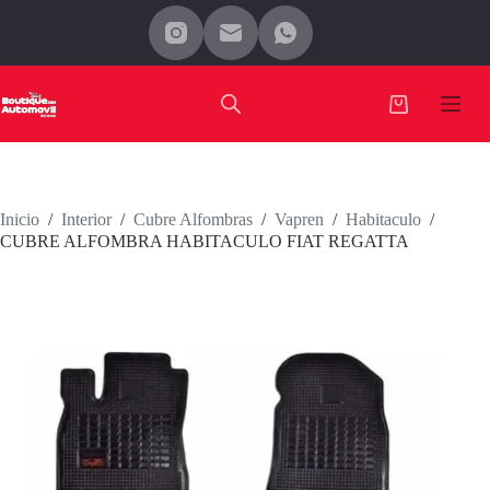
Saltar
al
contenido
Carro
de
compra
Inicio
/
Interior
/
Cubre Alfombras
/
Vapren
/
Habitaculo
/
CUBRE ALFOMBRA HABITACULO FIAT REGATTA