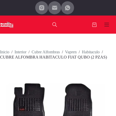
Saltar
al
contenido
Carro
de
compra
Inicio
/
Interior
/
Cubre Alfombras
/
Vapren
/
Habitaculo
/
CUBRE ALFOMBRA HABITACULO FIAT QUBO (2 PZAS)