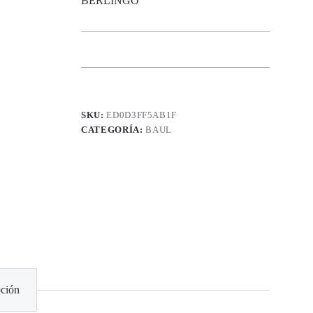
BERLINGO
SKU:
ED0D3FF5AB1F
CATEGORÍA:
BAUL
ción