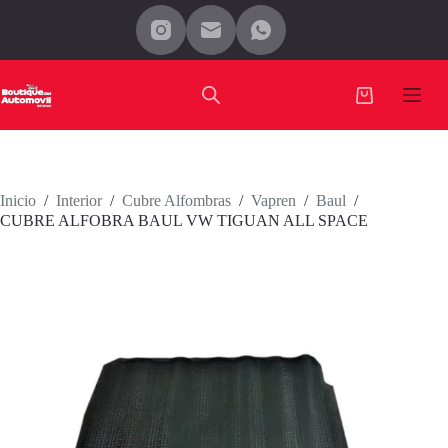
Saltar
al
contenido
Carro
de
compra
Inicio
/
Interior
/
Cubre Alfombras
/
Vapren
/
Baul
/
CUBRE ALFOBRA BAUL VW TIGUAN ALL SPACE