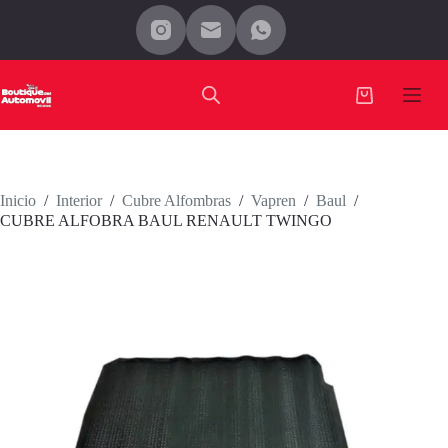
Saltar
al
contenido
Carro
de
compra
Inicio
/
Interior
/
Cubre Alfombras
/
Vapren
/
Baul
/
CUBRE ALFOBRA BAUL RENAULT TWINGO