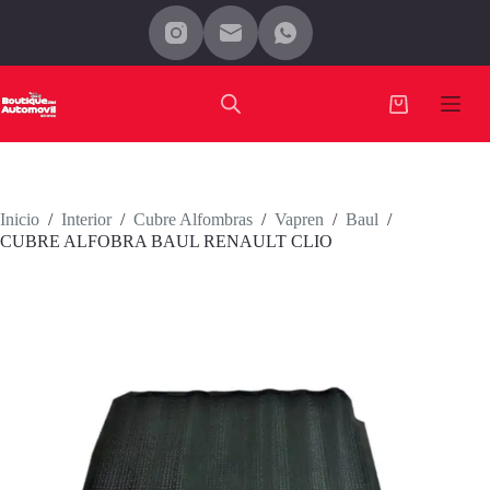
Saltar
al
contenido
Carro
de
compra
Inicio
/
Interior
/
Cubre Alfombras
/
Vapren
/
Baul
/
CUBRE ALFOBRA BAUL RENAULT CLIO