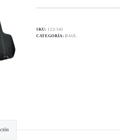
SKU:
122-341
CATEGORÍA:
BAUL
ción