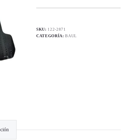
SKU:
122-2871
CATEGORÍA:
BAUL
ción