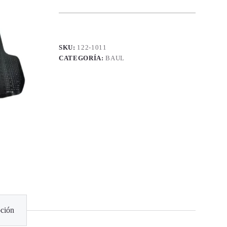
SKU:
122-1011
CATEGORÍA:
BAUL
ción