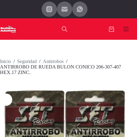
Saltar
al
contenido
Carro
de
compra
Inicio
/
Seguridad
/
Antirrobos
/
ANTIRROBO DE RUEDA BULON CONICO 206-307-407
HEX.17 ZINC.