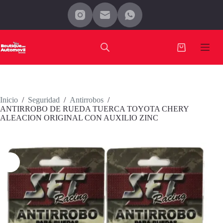
Saltar
al
contenido
Carro
de
compra
Inicio
/
Seguridad
/
Antirrobos
/
ANTIRROBO DE RUEDA TUERCA TOYOTA CHERY
ALEACION ORIGINAL CON AUXILIO ZINC