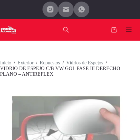
Saltar
al
contenido
Carro
de
compra
Inicio
/
Exterior
/
Repuestos
/
Vidrios de Espejos
/
VIDRIO DE ESPEJO C/B VW GOL FASE III DERECHO –
PLANO – ANTIREFLEX