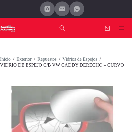
Saltar
al
contenido
Carro
de
compra
Inicio
/
Exterior
/
Repuestos
/
Vidrios de Espejos
/
VIDRIO DE ESPEJO C/B VW CADDY DERECHO – CURVO