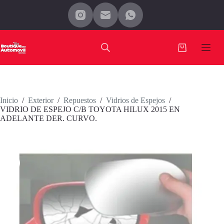
Saltar
al
contenido
Carro
de
compra
Inicio
/
Exterior
/
Repuestos
/
Vidrios de Espejos
/
VIDRIO DE ESPEJO C/B TOYOTA HILUX 2015 EN
ADELANTE DER. CURVO.