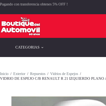
Saltar
Pagando con transferencia obtenes 5% OFF !
al
contenido
CATEGORIAS
Inicio
/
Exterior
/
Repuestos
/
Vidrios de Espejos
/
VIDRIO DE ESPEJO C/B RENAULT R 21 IZQUIERDO PLANO