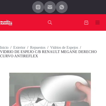
Saltar
al
contenido
Carro
de
compra
Inicio
/
Exterior
/
Repuestos
/
Vidrios de Espejos
/
VIDRIO DE ESPEJO C/B RENAULT MEGANE DERECHO
CURVO ANTIREFLEX