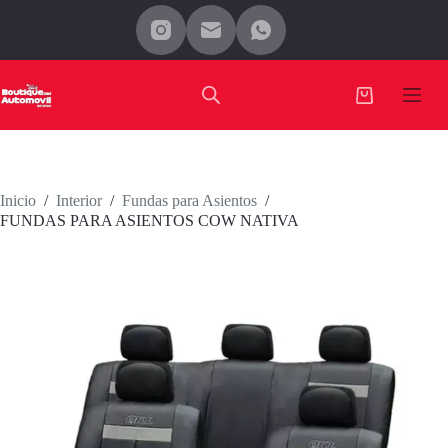
Saltar
al
contenido
Carro
de
compra
Inicio
/
Interior
/
Fundas para Asientos
/
FUNDAS PARA ASIENTOS COW NATIVA