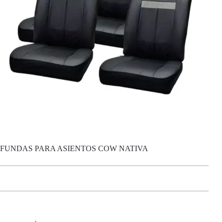
FUNDAS PARA ASIENTOS COW NATIVA