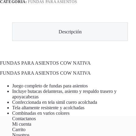
CATEGORÍA:
FUNDAS PARA ASIENTOS
Descripción
FUNDAS PARA ASIENTOS COW NATIVA
FUNDAS PARA ASIENTOS COW NATIVA
Juego completo de fundas para asientos
Incluye butacas delanteras, asiento y respaldo trasero y
apoyacabezas
Confeccionada en tela simil cuero acolchada
Tela altamente resistente y acolchadas
Combinadas en varios colores
Contactanos
Mi cuenta
Carrito
Nosotros