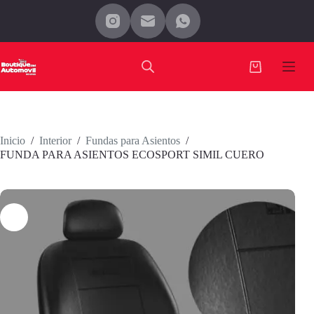
Saltar
al
contenido
Carro
de
compra
Inicio
/
Interior
/
Fundas para Asientos
/
FUNDA PARA ASIENTOS ECOSPORT SIMIL CUERO