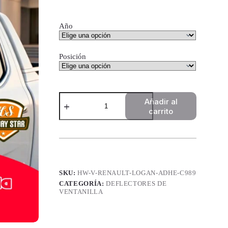
Año
Posición
Deflectores
Añadir al
de
carrito
Ventanilla
High
Way
Star
-
Renault
Logan
SKU:
HW-V-RENAULT-LOGAN-ADHE-C989
Adhesivo
cantidad
CATEGORÍA:
DEFLECTORES DE
VENTANILLA