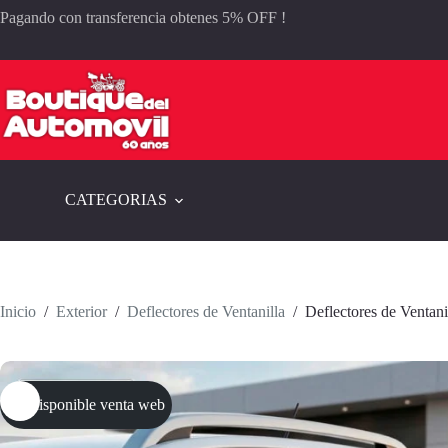
Saltar
Pagando con transferencia obtenes 5% OFF !
al
contenido
CATEGORIAS
Inicio
/
Exterior
/
Deflectores de Ventanilla
/
Deflectores de Ventan
No disponible venta web