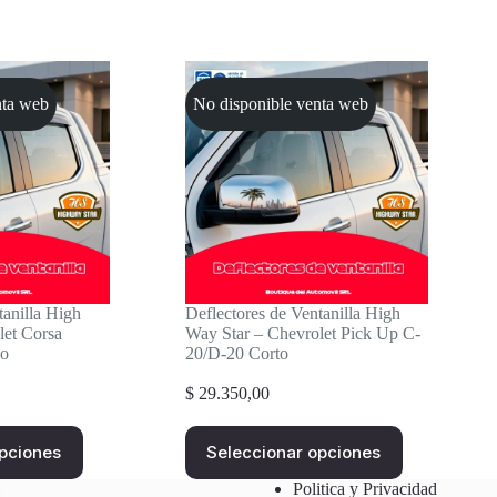
nta web
No disponible venta web
tanilla High
Deflectores de Ventanilla High
let Corsa
Way Star – Chevrolet Pick Up C-
vo
20/D-20 Corto
$
29.350,00
Este
opciones
Seleccionar opciones
producto
tiene
Politica y Privacidad
múltiples