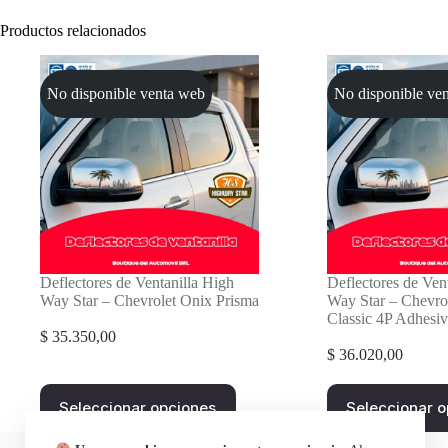
Productos relacionados
No disponible venta web
No disponible ve
Deflectores de Ventanilla High
Deflectores de Ven
Way Star – Chevrolet Onix Prisma
Way Star – Chevro
Classic 4P Adhesi
$
35.350,00
$
36.020,00
Este
Este
Seleccionar opciones
Seleccionar 
producto
producto
tiene
tiene
múltiples
múltiples
Contactanos