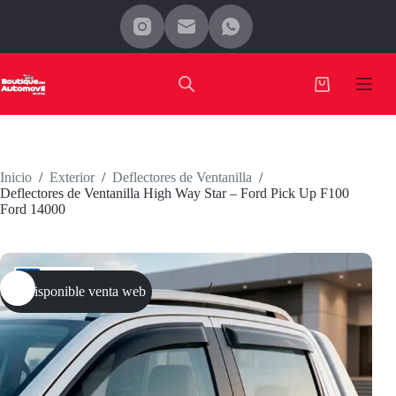
Saltar
al
contenido
Carro
de
compra
Inicio
/
Exterior
/
Deflectores de Ventanilla
/
Deflectores de Ventanilla High Way Star – Ford Pick Up F100
Ford 14000
No disponible venta web