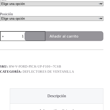
Posición
Deflectores
Añadir al carrito
de
Ventanilla
High
Way
Star
-
Ford
Pick
SKU:
HW-V-FORD-PICK-UP-F100--7C6B
Up
CATEGORÍA:
DEFLECTORES DE VENTANILLA
F100
Ford
14000
cantidad
Descripción