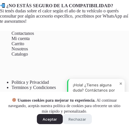
¿NO ESTÁS SEGURO DE LA COMPATIBILIDAD?
Si tenés dudas sobre el calce según el año de tu vehículo o querés
consultar por algún accesorio específico, ¡escribinos por WhatsApp así
te asesoramos!
Contactanos
Mi cuenta
Carrito
Nosotros
Catalogo
Politica y Privacidad
×
¡Hola! ¿Tienes alguna
Terminos y Condiciones
duda? Contáctanos por
WhatsApp.
Usamos cookies para mejorar tu experiencia.
Al continuar
Botón Arrepentimiento
navegando, aceptás nuestra política de cookies para ofrecerte un sitio
más rápido y personalizado.
Aceptar
Rechazar
Copyright © 2026 - Boutique del Automovil SRL- Todos los
derechos reservados.