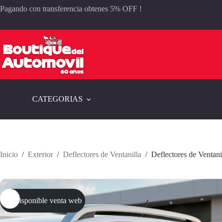
Saltar
Pagando con transferencia obtenes 5% OFF !
al
contenido
CATEGORIAS
Inicio
/
Exterior
/
Deflectores de Ventanilla
/
Deflectores de Ventani
No disponible venta web