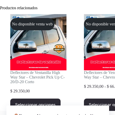
Productos relacionados
No disponible venta web
No disponible ve
Deflectores de Ventanilla High
Deflectores de Ven
Way Star – Chevrolet Pick Up C-
Way Star – Chevro
20/D-20 Corto
$
29.350,00
-
$
66.
$
29.350,00
Este
Este
Seleccionar opciones
Seleccionar 
producto
producto
tiene
tiene
múltiples
múltiples
Contactanos