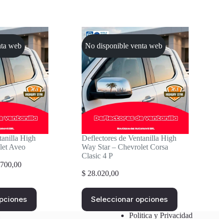
nta web
No disponible venta web
tanilla High
Deflectores de Ventanilla High
let Aveo
Way Star – Chevrolet Corsa
Clasic 4 P
Rango
700,00
de
$
28.020,00
precios:
desde
Este
opciones
Seleccionar opciones
$ 29.350,00
producto
hasta
tiene
Politica y Privacidad
$ 66.700,00
múltiples