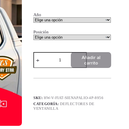
Año
Posición
Deflectores
Añadir al
de
carrito
Ventanilla
High
Way
Star
-
Fiat
Siena/Palio
SKU:
HW-V-FIAT-SIENAPALIO-4P-8956
4P.
cantidad
CATEGORÍA:
DEFLECTORES DE
VENTANILLA