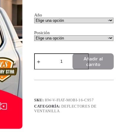
desde
$ 29.350,00
hasta
Año
$ 66.700,00
Posición
Deflectores
Añadir al
de
carrito
Ventanilla
High
Way
Star
-
Fiat
Mobi
SKU:
HW-V-FIAT-MOBI-16-C957
16+
cantidad
CATEGORÍA:
DEFLECTORES DE
VENTANILLA