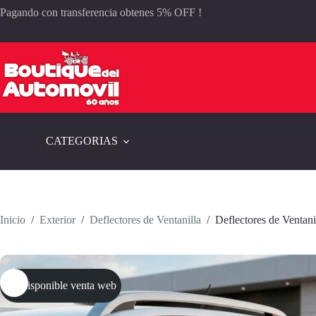
Saltar
Pagando con transferencia obtenes 5% OFF !
al
contenido
CATEGORIAS
Inicio
/
Exterior
/
Deflectores de Ventanilla
/
Deflectores de Ventan
No disponible venta web