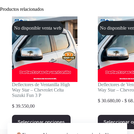
Productos relacionados
No disponible venta web
No disponible ve
Deflectores de Ventanilla High
Deflectores de Ven
Way Star – Chevrolet Celta
Way Star – Chevro
Suzuki Fun 3 P
$
30.680,00
-
$
68.
$
39.550,00
Este
Este
Seleccionar opciones
Seleccionar 
producto
producto
tiene
tiene
múltiples
múltiples
Contactanos