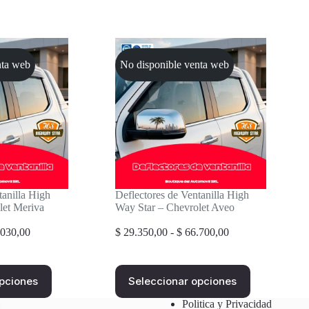
nta web
No disponible venta web
tanilla High
Deflectores de Ventanilla High
let Meriva
Way Star – Chevrolet Aveo
Rango
Rango
030,00
$
29.350,00
-
$
66.700,00
de
de
precios:
precios:
desde
desde
Este
opciones
Seleccionar opciones
$ 30.680,00
$ 29.350,00
producto
hasta
hasta
tiene
Politica y Privacidad
$ 68.030,00
$ 66.700,00
múltiples