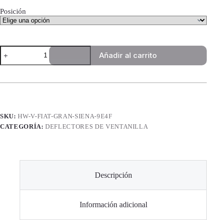
Posición
Deflectores
Añadir al carrito
de
Ventanilla
High
Way
Star
-
Fiat
Gran
SKU:
HW-V-FIAT-GRAN-SIENA-9E4F
Siena
CATEGORÍA:
DEFLECTORES DE VENTANILLA
cantidad
Descripción
Información adicional