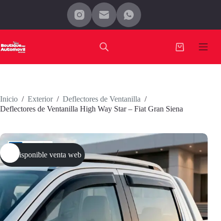
Saltar
al
contenido
Carro
de
compra
Inicio
/
Exterior
/
Deflectores de Ventanilla
/
Deflectores de Ventanilla High Way Star – Fiat Gran Siena
No disponible venta web