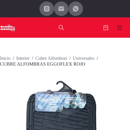
Saltar
al
contenido
Carro
de
compra
Inicio
/
Interior
/
Cubre Alfombras
/
Universales
/
CUBRE ALFOMBRAS EGGOFLEX ROJO