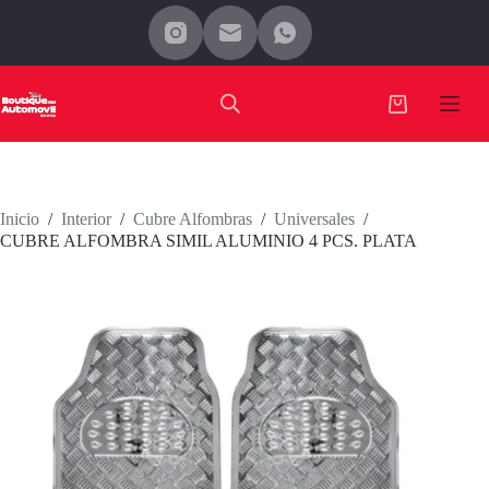
Saltar
al
contenido
Carro
de
compra
Inicio
/
Interior
/
Cubre Alfombras
/
Universales
/
CUBRE ALFOMBRA SIMIL ALUMINIO 4 PCS. PLATA