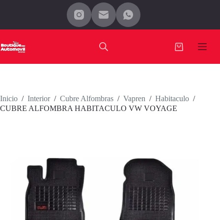
Saltar
al
contenido
Carro
de
compra
Inicio
/
Interior
/
Cubre Alfombras
/
Vapren
/
Habitaculo
/
CUBRE ALFOMBRA HABITACULO VW VOYAGE