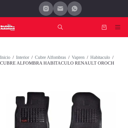
Saltar
al
contenido
Carro
de
compra
Inicio
/
Interior
/
Cubre Alfombras
/
Vapren
/
Habitaculo
/
CUBRE ALFOMBRA HABITACULO RENAULT OROCH