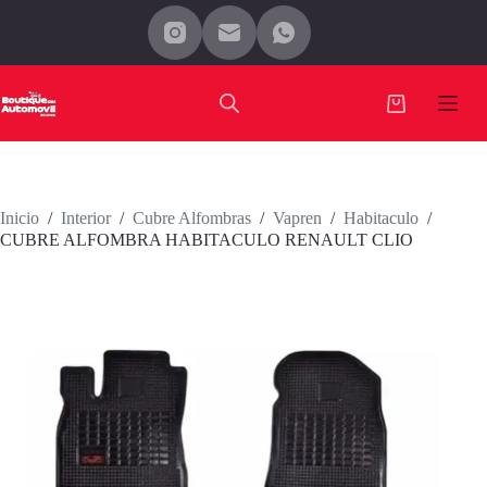
Saltar
al
contenido
Carro
de
compra
Inicio
/
Interior
/
Cubre Alfombras
/
Vapren
/
Habitaculo
/
CUBRE ALFOMBRA HABITACULO RENAULT CLIO