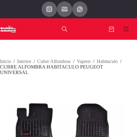
Saltar
al
contenido
Carro
de
compra
Inicio
/
Interior
/
Cubre Alfombras
/
Vapren
/
Habitaculo
/
CUBRE ALFOMBRA HABITACULO PEUGEOT
UNIVERSAL