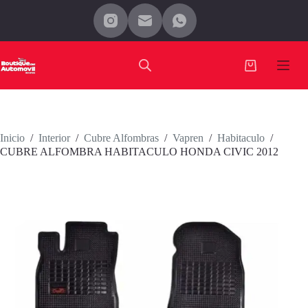
Saltar
al
contenido
Carro
de
compra
Inicio
/
Interior
/
Cubre Alfombras
/
Vapren
/
Habitaculo
/
CUBRE ALFOMBRA HABITACULO HONDA CIVIC 2012