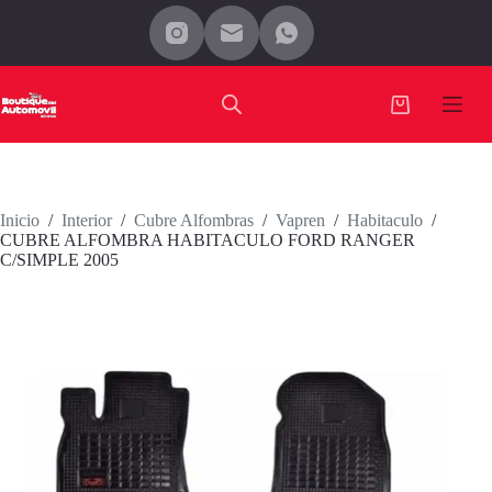
Saltar
al
contenido
Carro
de
compra
Inicio
/
Interior
/
Cubre Alfombras
/
Vapren
/
Habitaculo
/
CUBRE ALFOMBRA HABITACULO FORD RANGER
C/SIMPLE 2005