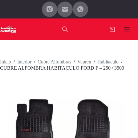
Saltar
al
contenido
Carro
de
compra
Inicio
/
Interior
/
Cubre Alfombras
/
Vapren
/
Habitaculo
/
CUBRE ALFOMBRA HABITACULO FORD F – 250 / 3500